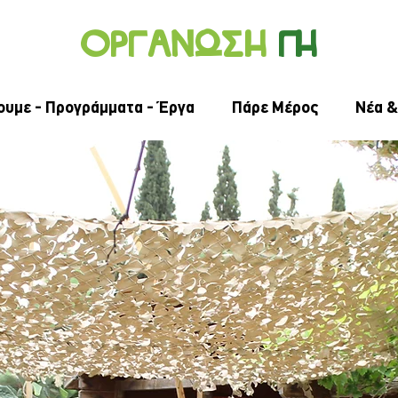
Οργανωσ
η
γ
η
ουμε - Προγράμματα - Έργα
Πάρε Μέρος
Νέα &