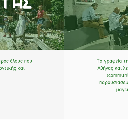
 γησ
προς όλους που
Τα γραφεία τη
οντικής και
Αθήνας και λ
(communi
παρουσιάσεις
μαγει