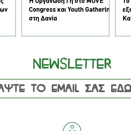
ης
Η Οργάνωση Γη στο MOVE
Το
των
Congress και Youth Gathering
εξ
στη Δανία
Κα
μέσω της
Βα