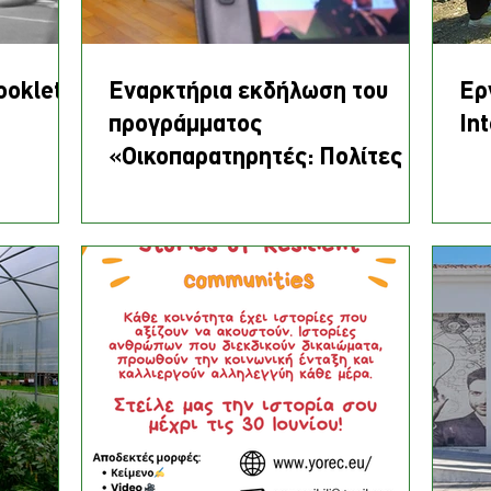
ooklet
Eναρκτήρια εκδήλωση του
Ερ
προγράμματος
In
«Οικοπαρατηρητές: Πολίτες σε
δράση για την περιβαλλοντική
δικαιοσύνη (EcoCheckers)».