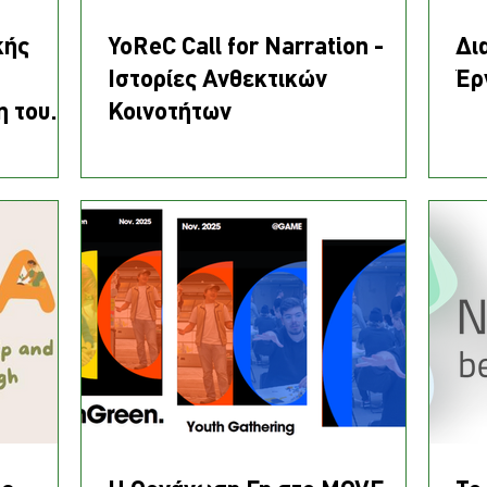
κής
YoReC Call for Narration -
Δι
Ιστορίες Ανθεκτικών
Έρ
η του
Κοινοτήτων