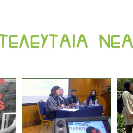
τελευταια νε