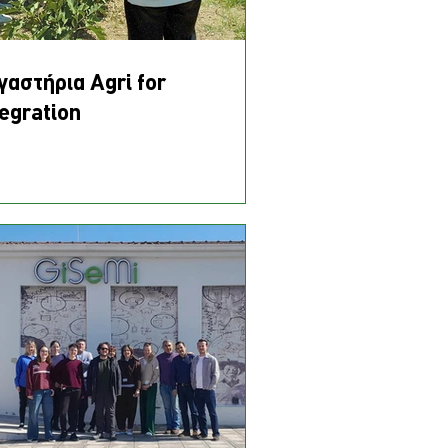
γαστήρια Agri for
tegration