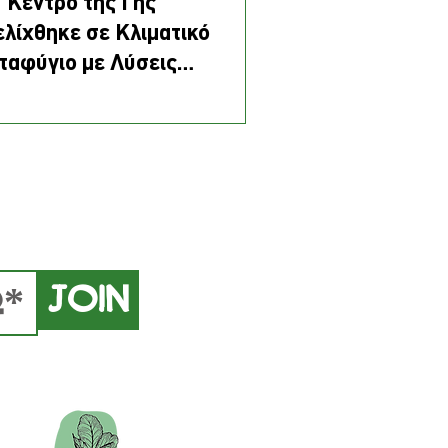
 "Κέντρο της Γης"
ελίχθηκε σε Κλιματικό
ταφύγιο με Λύσεις
σισμένες στη Φύση
Join