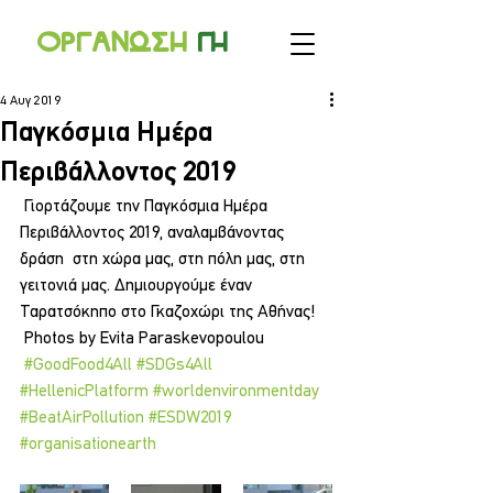
Οργανωσ
η
γ
η
4 Αυγ 2019
Παγκόσμια Ημέρα
Περιβάλλοντος 2019
 Γιορτάζουμε την Παγκόσμια Ημέρα 
Περιβάλλοντος 2019, αναλαμβάνοντας 
δράση  στη χώρα μας, στη πόλη μας, στη 
γειτονιά μας. Δημιουργούμε έναν  
Ταρατσόκηπο στο Γκαζοχώρι της Αθήνας!
 Photos by Evita Paraskevopoulou
#GoodFood4All
#SDGs4All
#HellenicPlatform
#worldenvironmentday
#BeatAirPollution
#ESDW2019
#organisationearth