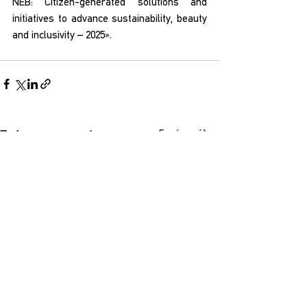
NEB: Citizen-generated solutions and 
initiatives to advance sustainability, beauty 
and inclusivity – 2025».
Εμφάνιση όλων
Πρόσφατες αναρτήσεις