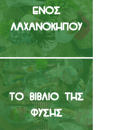
ενός
Λαχανόκηπου
Το βιβλίο της
Φύσης