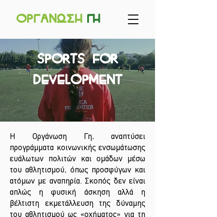
Οργανωσ
η
γ
η
Sports for
Development
Η Οργάνωση Γη, αναπτύσει
προγράμματα κοινωνικής ενσωμάτωσης
ευάλωτων πολιτών και ομάδων μέσω
του αθλητισμού, όπως προσφύγων και
ατόμων με αναπηρία. Σκοπός δεν είναι
απλώς η φυσική άσκηση αλλά η
βέλτιστη εκμετάλλευση της δύναμης
του αθλητισμού ως «οχήματος» για τη