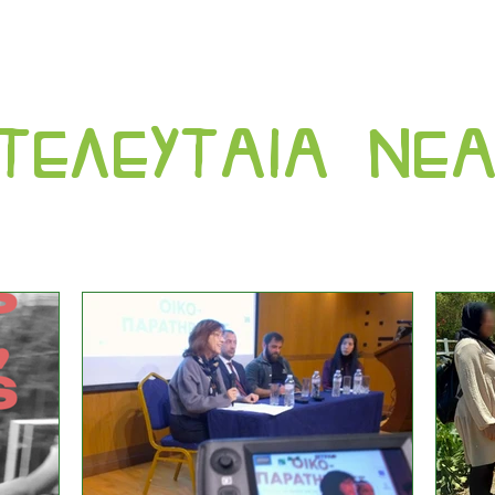
τελευταια νε