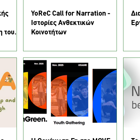
κής
YoReC Call for Narration -
Δι
Ιστορίες Ανθεκτικών
Έρ
η του
Κοινοτήτων