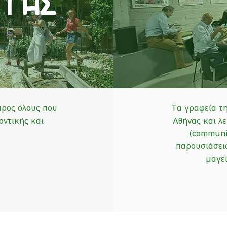
 γησ
προς όλους που
Τα γραφεία τη
οντικής και
Αθήνας και λ
(communi
παρουσιάσεις
μαγει