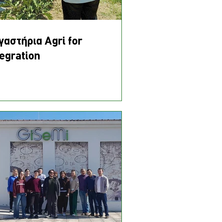
γαστήρια Agri for
tegration