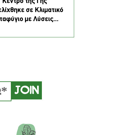
 "Κέντρο της Γης"
ελίχθηκε σε Κλιματικό
ταφύγιο με Λύσεις
σισμένες στη Φύση
Join