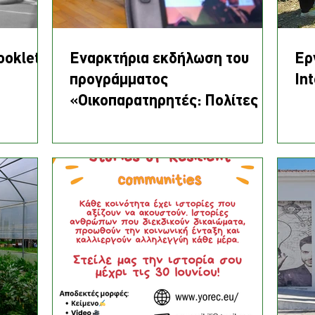
ooklet
Eναρκτήρια εκδήλωση του
Ερ
προγράμματος
In
«Οικοπαρατηρητές: Πολίτες σε
δράση για την περιβαλλοντική
δικαιοσύνη (EcoCheckers)».