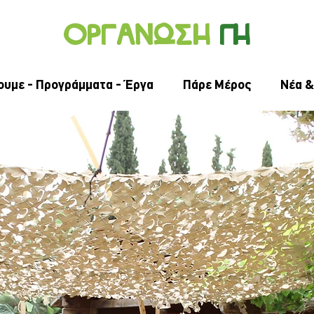
Οργανωσ
η
γ
η
ουμε - Προγράμματα - Έργα
Πάρε Μέρος
Νέα &