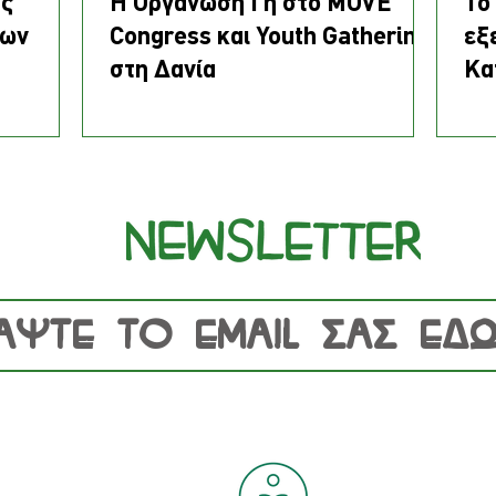
ης
Η Οργάνωση Γη στο MOVE
Το
των
Congress και Youth Gathering
εξ
στη Δανία
Κα
μέσω της
Βα